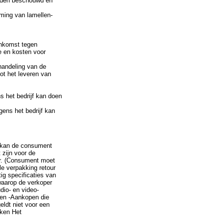
worden beschouwd en
mming van lamellen-
enkomst tegen
e en kosten voor
handeling van de
tot het leveren van
s het bedrijf kan doen
gens het bedrijf kan
n kan de consument
 zijn voor de
ar. (Consument moet
le verpakking retour
ig specificaties van
 waarop de verkoper
dio- en video-
ten -Aankopen die
eldt niet voor een
eken Het