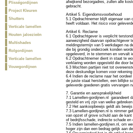
afwijkend bezorgadres, zullen alle kos
Plisségordijnen
gebracht.
Project Kleuren
Artikel 5. Eigendomsvoorbehoud
Shutters
5.1 Opdrachtnemer blijft eigenaar van 
heeft voldaan. Het risico voor geleverd
Verticale lamellen
Artikel 6. Reclame
Houten jaloezieën
6.1 Opdrachtgever is verplicht terston
aanwezigheid daarvan opdrachtgever ter
Multishades
meldingstermijn van 5 werkdagen na de 
die bij grondig onderzoek konden word
Rolgordijnen
opgeleverd, in te stemmen en vervalt i
6.2 Opdrachtnemer dient in staat te wo
Verticale lamellen
verklaring worden opgesteld die door b
Vouwgordijnen
6.3 Mochten partijen niet tot overeen
deze deskundige komen voor rekening va
6.4 Indien de reclame naar het oordeel
de juiste staat herstellen, een billijk
geleverde goederen gratis vervangen na
7. Garantie en aansprakelijkheid
7.1 Lamellen-gordijnen.nl garandeert 
gesteld en vrij zijn van welke gebreken
7.2 Het aankoopbewijs geldt als bewijs 
7.3 Lamellen-gordijnen.nl is nimmer ge
van opzet of grove schuld aan de ka
of bedrijfsschade, indirecte schade en
7.5 Indien lamellen-gordijnen.nl, om 
hoger zijn dan een bedrag gelijk aan d