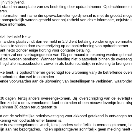
n vrijblijvend.
 stand na acceptatie van uw bestelling door opdrachtnemer. Opdrachtnemer i
eren.
 informatie, met name die opwww.lamellen-gordijnen.nl is met de grootst moge
ansprakelijk worden gesteld voor onjuistheid van deze informatie, onjuiste i
deze informatie.
ld, inclusief b.t.w.
en anders plaatsvindt dan vermeld in 3.3 dient betaling zonder enige sommati
laats te vinden door overschrijving op de bankrekening van opdrachtnemer.
ant netto zonder enige korting voor contante betaling.
stermijn zal een vertragingsrente van 1% per maand in rekening worden gebrach
d zal worden berekend. Wanneer betaling niet plaatsvindt binnen de overee
chtigd alle incassokosten, zowel in als buitenrechtelijk in rekening te breng
reke bent, is opdrachtnemer gerechtigd (de uitvoering van) de betreffende o
chorten, dan wel te ontbinden.
kende voorwaarden aan de uitvoering van bestellingen te verbinden, waaronde
30 dagen tenzij anders overeengekomen. Bij overschrijding van de levertijd 
stellen zodat u de overeenkomst kunt ontbinden of een nieuwe levertijn kunt af
g binnen 30 dagen terug gestort te
orde
 dat de schriftelijke orderbevestiging voor akkoord getekend is ontvangen te
ekening van opdrachtnemer binnen is.
r is overeengekomen, wordt, tenzij anders schriftelijk is overeengekomen, he
zijn aan het bezorgadres. Indien opdrachtgever schriftelijk geen melding heef