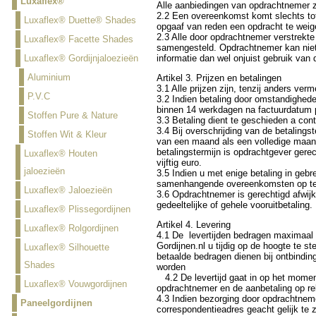
Luxaflex®
Alle aanbiedingen van opdrachtnemer zij
2.2 Een overeenkomst komt slechts tot
Luxaflex® Duette® Shades
opgaaf van reden een opdracht te weig
2.3 Alle door opdrachtnemer verstrekte
Luxaflex® Facette Shades
samengesteld. Opdrachtnemer kan niet a
Luxaflex® Gordijnjaloezieën
informatie dan wel onjuist gebruik van 
Aluminium
Artikel 3. Prijzen en betalingen
3.1 Alle prijzen zijn, tenzij anders verme
P.V.C
3.2 Indien betaling door omstandighed
binnen 14 werkdagen na factuurdatum p
Stoffen Pure & Nature
3.3 Betaling dient te geschieden a cont
3.4 Bij overschrijding van de betaling
Stoffen Wit & Kleur
van een maand als een volledige maan
betalingstermijn is opdrachtgever gere
Luxaflex® Houten
vijftig euro.
jaloezieën
3.5 Indien u met enige betaling in geb
samenhangende overeenkomsten op te s
Luxaflex® Jaloezieën
3.6 Opdrachtnemer is gerechtigd afwij
gedeeltelijke of gehele vooruitbetaling.
Luxaflex® Plissegordijnen
Artikel 4. Levering
Luxaflex® Rolgordijnen
4.1 De levertijden bedragen maximaal 
Gordijnen.nl u tijdig op de hoogte te 
Luxaflex® Silhouette
betaalde bedragen dienen bij ontbindin
Shades
w
4.2 De levertijd gaat in op het moment
Luxaflex® Vouwgordijnen
opdrachtnemer en de aanbetaling op r
4.3 Indien bezorging door opdrachtneme
Paneelgordijnen
correspondentieadres geacht gelijk te 