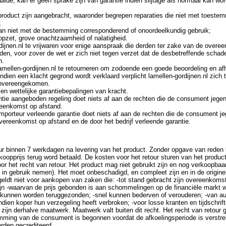
paalde, kan er geen sprake zijn van garantie indien slijtage als normaal kan 
t product zijn aangebracht, waaronder begrepen reparaties die niet met toeste
;
 van niet met de bestemming corresponderend of onoordeelkundig gebruik;
 opzet, grove onachtzaamheid of nalatigheid.
ijnen.nl te vrijwaren voor enige aanspraak die derden ter zake van de overe
den, voor zover de wet er zich niet tegen verzet dat de desbetreffende schad
n.
lamellen-gordijnen.nl te retourneren om zodoende een goede beoordeling en af
ndien een klacht gegrond wordt verklaard verplicht lamellen-gordijnen.nl zich 
s overeengekomen.
en wettelijke garantiebepalingen van kracht.
antie aangeboden regeling doet niets af aan de rechten die de consument jegen
reenkomst op afstand.
importeur verleende garantie doet niets af aan de rechten die de consument je
ereenkomst op afstand en de door het bedrijf verleende garantie.
ur binnen 7 werkdagen na levering van het product. Zonder opgave van rede
oopprijs terug word betaald. De kosten voor het retour sturen van het product
r het recht van retour. Het product mag niet gebruikt zijn en nog verkoopba
 in gebruik nemen). Het moet onbeschadigd, en compleet zijn en in de origine
geldt niet voor aankopen van zaken die: -tot stand gebracht zijn overeenkomst
 zijn -waarvan de prijs gebonden is aan schommelingen op de financiële markt
t kunnen worden teruggezonden; -snel kunnen bederven of verouderen; -van au
en koper hun verzegeling heeft verbroken; -voor losse kranten en tijdschrif
 zijn derhalve maatwerk. Maatwerk valt buiten dit recht. Het recht van retour g
mming van de consument is begonnen voordat de afkoelingsperiode is verstr
rden gecrediteerd.