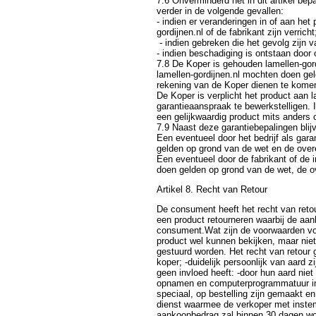
7.6 Onverminderd het in dit artikel be
verder in de volgende gevallen:
- indien er veranderingen in of aan he
gordijnen.nl of de fabrikant zijn verricht
- indien gebreken die het gevolg zijn
- indien beschadiging is ontstaan door
7.8 De Koper is gehouden lamellen-gord
lamellen-gordijnen.nl mochten doen gel
rekening van de Koper dienen te kome
De Koper is verplicht het product aan 
garantieaanspraak te bewerkstelligen. I
een gelijkwaardig product mits ander
7.9 Naast deze garantiebepalingen blijv
Een eventueel door het bedrijf als gar
gelden op grond van de wet en de ove
Een eventueel door de fabrikant of de 
doen gelden op grond van de wet, de ov
Artikel 8. Recht van Retour
De consument heeft het recht van reto
een product retourneren waarbij de aank
consument.Wat zijn de voorwaarden voo
product wel kunnen bekijken, maar niet
gestuurd worden. Het recht van retour 
koper; -duidelijk persoonlijk van aard
geen invloed heeft: -door hun aard nie
opnamen en computerprogrammatuur indi
speciaal, op bestelling zijn gemaakt en
dienst waarmee de verkoper met inste
aankoopbedrag zal binnen 30 dagen wo