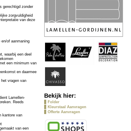
s gerechtigd zonder
lijke zorgvuldigheid
nterpretatie van deze
e en/of aanmaning
t, waarbij een deel
ngekomen
en met een minimum van
vereenkomst en daarmee
r het vragen van
Bekijk hier:
dient Lamellen-
spreken. Reeds
Folder
Kleurstaal Aanvragen
n
Offerte Aanvragen
n kantore van
t
t gemaakt van een