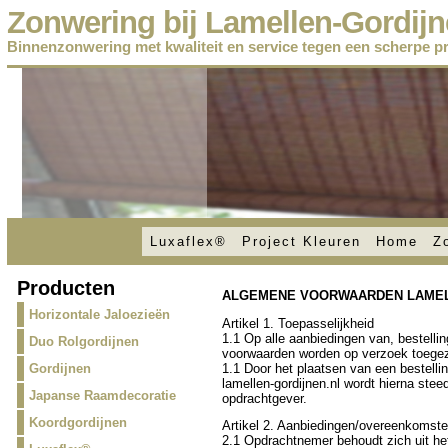
Zonwering bij Lamellen-Gordijn
Binnenzonwering met kwaliteit en service tegen een scherpe pri
Luxaflex®
Project Kleuren
Home
Z
Producten
ALGEMENE VOORWAARDEN LAMEL
Horizontale Jaloezieën
Artikel 1. Toepasselijkheid
1.1 Op alle aanbiedingen van, bestelli
Duo Rolgordijnen
voorwaarden worden op verzoek toege
1.1 Door het plaatsen van een bestell
Gordijnen
lamellen-gordijnen.nl wordt hierna ste
Japanse Raamdecoratie
opdrachtgever.
Koordgordijnen
Artikel 2. Aanbiedingen/overeenkomst
2.1 Opdrachtnemer behoudt zich uit het 