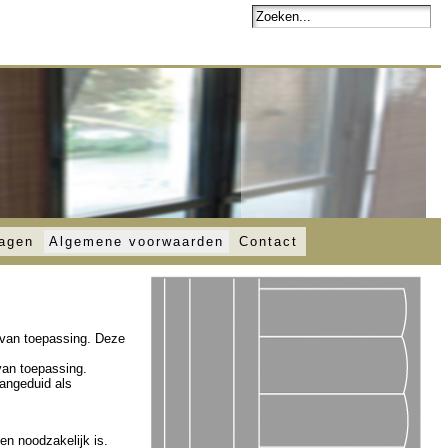
ragen
Algemene voorwaarden
Contact
n van toepassing. Deze
van toepassing.
aangeduid als
en noodzakelijk is.