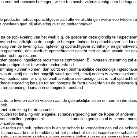
ten voor het opnieuw bezorgen, welke tenminste vijfenzeventig euro bedragen,
de producten totdat opdrachtgever aan alle verplichtingen welke voortvloeien 
e goederen gaat bij aflevering over op opdrachtgever.
d na de (op)levering van het werk c.q. de goederen deze grondig te inspectere
stond schriftelijk op de hoogte te brengen. Indien de opdrachtgever niet binn
dag van de levering c.q. oplevering opdrachtgever schriftelijk en gemotiveer
en opgemerkt, dan wordt de opdrachtgever geacht met de staat waarin het gek
eder recht op reclame.
rden gesteld ingediende reclames te controleren. Bij overeen¬stemming zal een
eide partijen dient te worden onderte¬kend.
stemming kunnen komen, dan wordt een onafhankelijke deskundige ingeschake
n de partij die in het ongelijk wordt gesteld, tenzij anders is overeengekom
 van opdrachtnemer c.q. de onafhankelijke deskundige juist is, zal opdrachtn
e schadevergoeding betalen tot ten hoogste de factuurwaarde van de geleverde 
 terugzending daarvan in de originele toestand.
dat de te leveren zaken voldoen aan de gebruikelijke eisen en normen die da
 ook.
met betrekking tot de garantie.
houden tot betaling van enigerlei schadevergoeding aan de Koper of anderen, t
nt van lamellen-gordijnen.nl. Lamellen-gordijnen.nl is nimmer aanspra
 omzetderving.
welke reden dan ook, gehouden is enige schade te vergoeden dan zal de schad
e factuurwaarde met betrekking tot het product of dienst waardoor de schade i