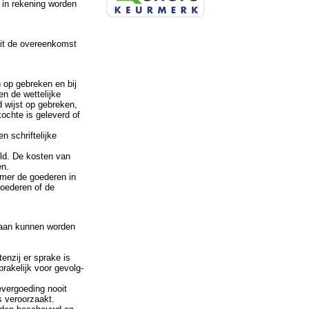
 in rekening worden
uit de overeenkomst
n op gebreken en bij
en de wettelijke
d wijst op gebreken,
ochte is geleverd of
 schriftelijke
ld. De kosten van
en.
emer de goederen in
goederen of de
araan kunnen worden
enzij er sprake is
kelijk voor gevolg-
evergoeding nooit
s veroorzaakt.